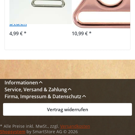
39mm
38mm
Durchlass - 10
Durchlass - 10
Stück
Stück
4,99 € *
10,99 € *
Informationen
Service, Versand & Zahlung
Firma, Impressum & Datenschutz
Vertrag widerrufen
* Alle Preise inkl. MwSt., zzgl.
Versandkosten
Shopsystem
by SmartStore AG © 2026