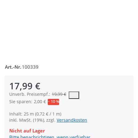
Art.-Nr.
100339
17,99 €
Die UVP ist der vorgeschlagene oder empfohlene Verkaufspreis
Unverb. Preisempf.:
19,99 €
Sie sparen:
2,00 €
− 10 %
Inhalt: 25 m (0,72 € / 1 m)
inkl. MwSt. (19%), zzgl.
Versandkosten
Nicht auf Lager
Bitte benachrichtigen, wenn verfügbar.