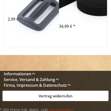
Durchlass - 10
40mm breit -
Stück
1,8mm stark -
schwarz (UV)
2,99 € *
34,99 € *
Informationen
Service, Versand & Zahlung
Firma, Impressum & Datenschutz
Vertrag widerrufen
* Alle Preise inkl. MwSt., zzgl.
Versandkosten