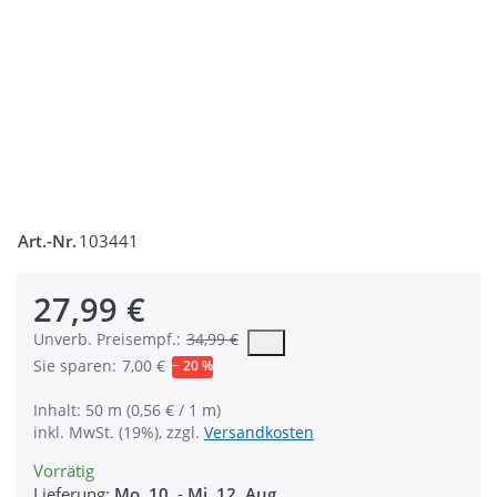
Art.-Nr.
103441
27,99 €
Die UVP ist der vorgeschlagene oder empfohlene Verkaufspreis
Unverb. Preisempf.:
34,99 €
Sie sparen:
7,00 €
− 20 %
Inhalt: 50 m (0,56 € / 1 m)
inkl. MwSt. (19%), zzgl.
Versandkosten
Vorrätig
Lieferung:
Mo, 10.
-
Mi, 12. Aug.