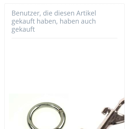
Benutzer, die diesen Artikel
gekauft haben, haben auch
gekauft
32mm Rundring
Bolzenkarabiner
(Innenmaß) aus
klein aus
Zinkdruckguss -
Zinkdruckguss -
mit
20mm