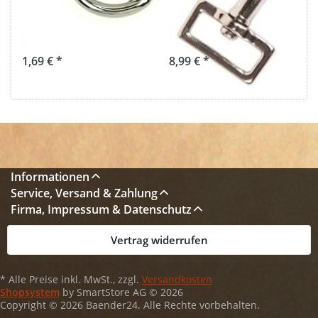
Federverschluss
Durchlass - 10
- 1 Stück
Stück
1,69 € *
8,99 € *
Informationen
Service, Versand & Zahlung
Firma, Impressum & Datenschutz
Vertrag widerrufen
* Alle Preise inkl. MwSt., zzgl.
Versandkosten
Shopsystem
by SmartStore AG © 2026
Copyright © 2026 Baender24. Alle Rechte vorbehalten.