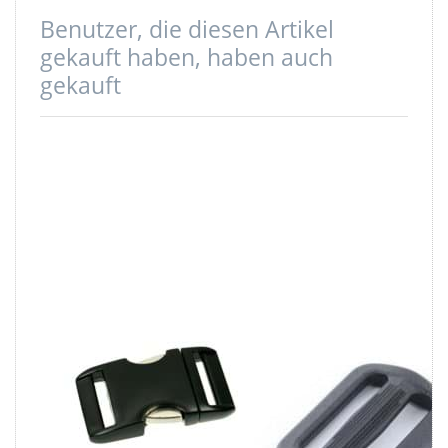
Benutzer, die diesen Artikel
gekauft haben, haben auch
gekauft
Steckschließer
Regulator aus
aus Alu - 20mm
Nylon - 15mm
Durchlass -
Durchlass- 1
schwarz - 1
Stück