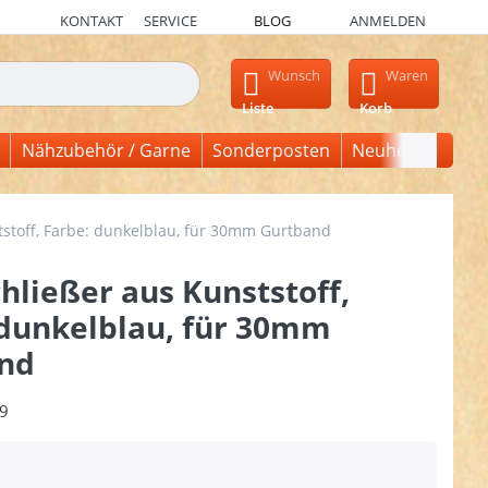
KONTAKT
SERVICE
BLOG
ANMELDEN
en, erscheinen automatisch erste Ergebnisse. Drücken Sie die Ein
Wunsch
Waren
Liste
Korb
Nähzubehör / Garne
Sonderposten
Neuheiten
tstoff, Farbe: dunkelblau, für 30mm Gurtband
hließer aus Kunststoff,
 dunkelblau, für 30mm
nd
9