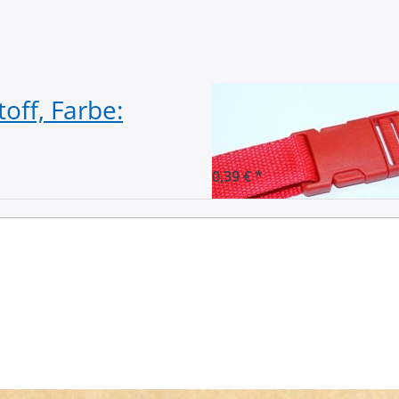
off, Farbe:
Steckschließer a
für 30mm Gurt
0,39 € *