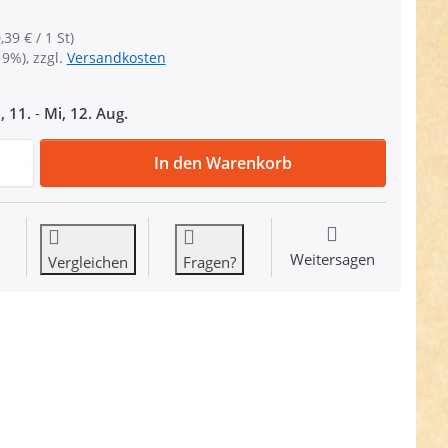
,39 € / 1 St)
19%), zzgl.
Versandkosten
, 11.
-
Mi, 12. Aug.
Steckschließer aus Kunststoff, Farbe: dunkelblau, für 30m
In den Warenkorb
Weitersagen
Vergleichen
Fragen?