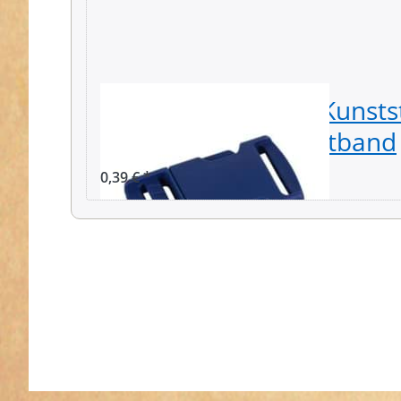
Steckschließer aus Kunstst
blau, für 30mm Gurtband
0,39 € *