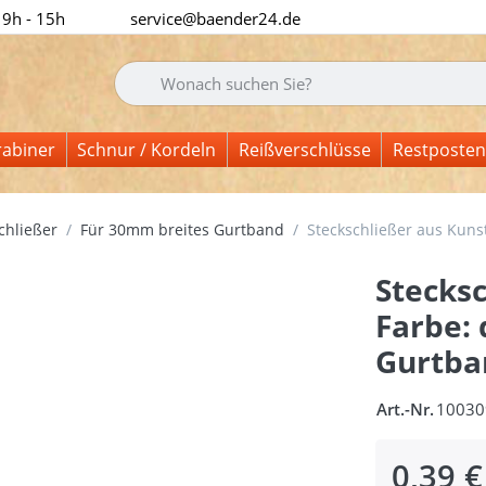
 9h - 15h
service@baender24.de
Geben Sie einen Suchbegriff ein. Während Sie tipp
rabiner
Schnur / Kordeln
Reißverschlüsse
Restposten
chließer
Für 30mm breites Gurtband
Steckschließer aus Kuns
Stecksc
Farbe:
Gurtba
Art.-Nr.
10030
0,39 €