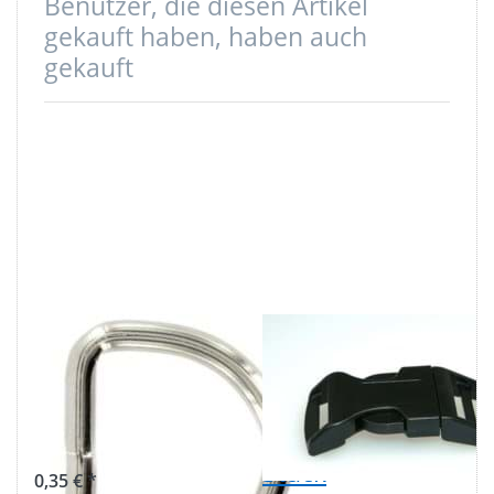
Benutzer, die diesen Artikel
gekauft haben, haben auch
gekauft
20mm D-Ring
Gebogener
geschweißt aus
Steckschließer -
Stahl, vernickelt
20mm
- 1 Stück
Durchlass - 1
Stück
0,35 € *