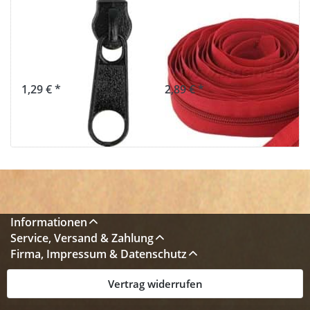
Zipper für 3mm
5m
Reißverschlüsse,
Reißverschluss,
Farbe: Schwarz -
3mm Schiene,
10 Stück
Farbe: Rot
1,29 € *
2,89 € *
Informationen
Service, Versand & Zahlung
Firma, Impressum & Datenschutz
Vertrag widerrufen