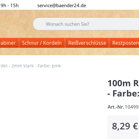
 9h - 15h
service@baender24.de
Geben Sie einen Suchbegriff ein. Während Sie tipp
rabiner
Schnur / Kordeln
Reißverschlüsse
Restposten
del - 2mm stark - Farbe: pink
100m Ro
- Farbe
Art.-Nr.
10499
8,29 €