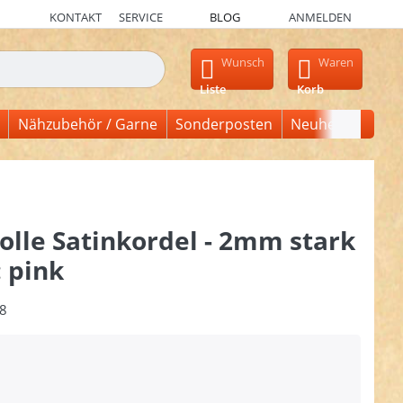
KONTAKT
SERVICE
BLOG
ANMELDEN
en, erscheinen automatisch erste Ergebnisse. Drücken Sie die Ein
Wunsch
Waren
Liste
Korb
Nähzubehör / Garne
Sonderposten
Neuheiten
lle Satinkordel - 2mm stark
: pink
8