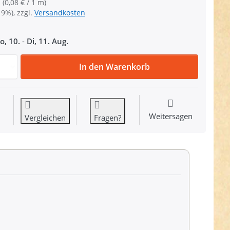
 (0,08 € / 1 m)
19%), zzgl.
Versandkosten
o, 10.
-
Di, 11. Aug.
100m Rolle Satinkordel - 2mm stark - Farbe: pink zu 8,29 €
In den Warenkorb
Weitersagen
Vergleichen
Fragen?