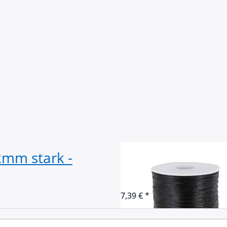
2mm stark -
90m Rolle Satin
Farbe: schwarz
7,39 € *