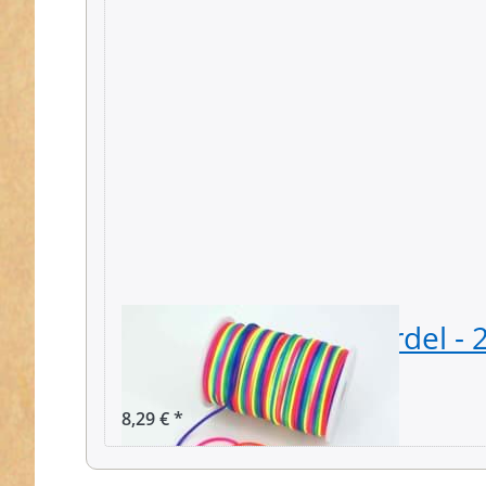
100m Rolle Satinkordel - 
Farbe: bunt
8,29 € *