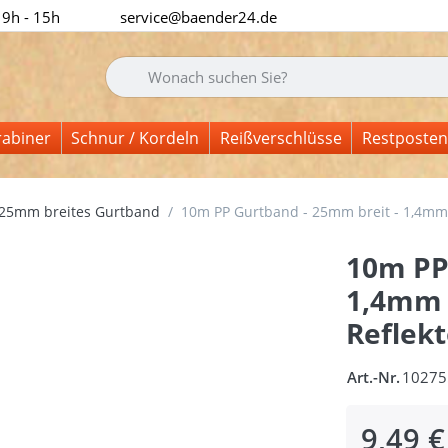
 9h - 15h
service@baender24.de
Geben Sie einen Suchbegriff ein. Während Sie tipp
rabiner
Schnur / Kordeln
Reißverschlüsse
Restposten
25mm breites Gurtband
10m PP Gurtband - 25mm breit - 1,4mm st
10m PP
1,4mm s
Reflekt
Art.-Nr.
10275
9,49 €