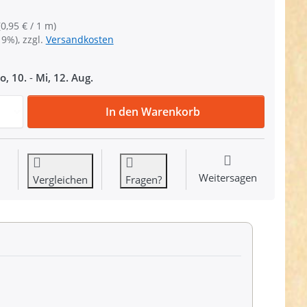
(0,95 € / 1 m)
19%), zzgl.
Versandkosten
o, 10.
-
Mi, 12. Aug.
10m PP Gurtband - 25mm breit - 1,4mm stark - Pink mit Ref
In den Warenkorb
Weitersagen
Vergleichen
Fragen?