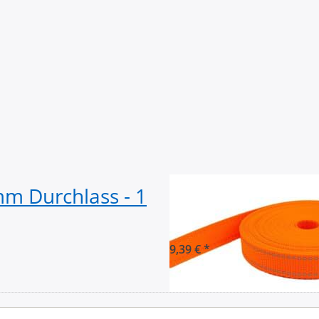
mm Durchlass - 1
10m PP Gurtban
stark - Orange m
9,39 € *