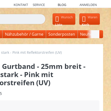
KONTAKT
SERVICE
BLOG
ANMELDEN
en, erscheinen automatisch erste Ergebnisse. Drücken Sie die Ein
Wunsch
Waren
Liste
Korb
Nähzubehör / Garne
Sonderposten
Neuheiten
ark - Pink mit Reflektorstreifen (UV)
 Gurtband - 25mm breit -
tark - Pink mit
orstreifen (UV)
5