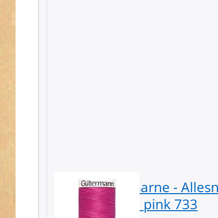
Gütermann Garne - Alles
Spule - Farbe: pink 733