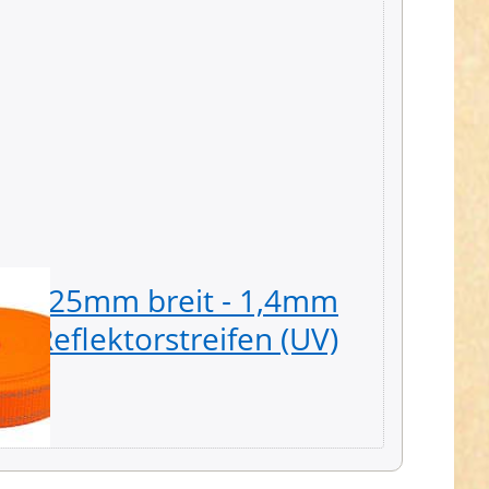
d - 25mm breit - 1,4mm
10m P
it Reflektorstreifen (UV)
stark 
9,39 € *