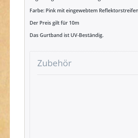
Farbe: Pink mit eingewebtem Reflektorstreife
Der Preis gilt für 10m
Das Gurtband ist UV-Beständig.
Zubehör
Drücken
Sie ENTER
für mehr
Optionen
zu
Gütermann
Garne -
Allesnäher
200m Spule
- Farbe:
pink 733