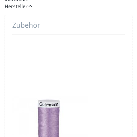
Hersteller
Zubehör
Drücken
Sie ENTER
für mehr
Optionen
zu
Gütermann
Garne -
Allesnäher
200m -
Farbe:
flieder 158
Gütermann
Garne -
Allesnäher
200m - Farbe: