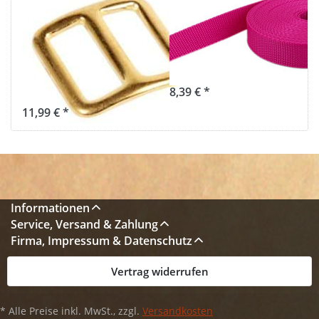
Schiebeschnalle
Gurtband -
aus Messing, für
40mm breit -
20mm
1,4mm stark -
Gurtband - 10
pink (UV)
Stück
8,39 € *
11,99 € *
Informationen
Service, Versand & Zahlung
Firma, Impressum & Datenschutz
Vertrag widerrufen
* Alle Preise inkl. MwSt., zzgl.
Versandkosten