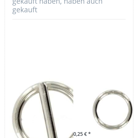
gekauft haben, haben auch
gekauft
25mm Stegring
16mm Rundring
(Innenmaß) -
(Innenmaß) -
geschweißt aus
geschweißt aus
Stahl -
Stahl -
vernickelt - 10
vernickelt
Stück
0,25 € *