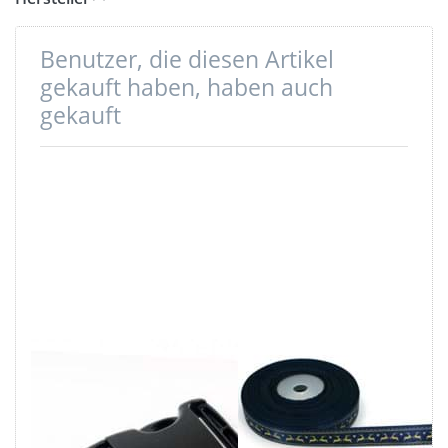
Benutzer, die diesen Artikel
gekauft haben, haben auch
gekauft
Steckschließer
27m Bedrucktes
WSR aus Acetal
Band aus
- 25mm
Polyester,