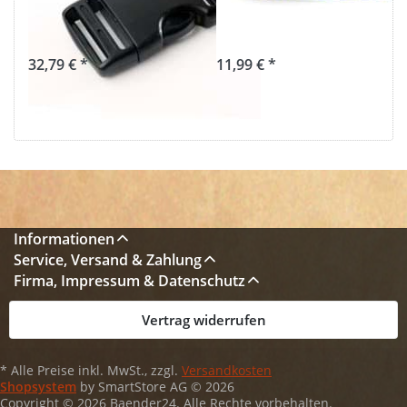
Durchlass - ITW
15mm breit -
Nexus - 50 Stück
Rentiere
32,79 € *
11,99 € *
Informationen
Service, Versand & Zahlung
Firma, Impressum & Datenschutz
Vertrag widerrufen
* Alle Preise inkl. MwSt., zzgl.
Versandkosten
Shopsystem
by SmartStore AG © 2026
Copyright © 2026 Baender24. Alle Rechte vorbehalten.