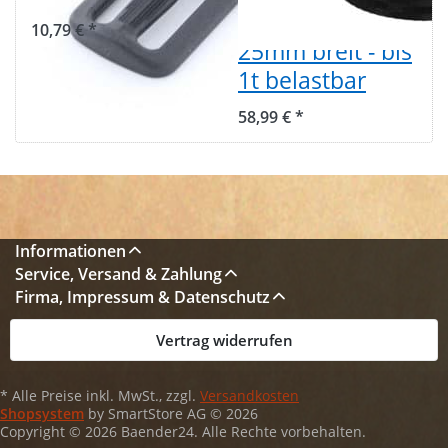
Polyamid -
10,79 € *
25mm breit - bis
1t belastbar
58,99 € *
Informationen
Service, Versand & Zahlung
Firma, Impressum & Datenschutz
Vertrag widerrufen
* Alle Preise inkl. MwSt., zzgl.
Versandkosten
Shopsystem
by SmartStore AG © 2026
Copyright © 2026 Baender24. Alle Rechte vorbehalten.