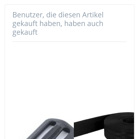
Benutzer, die diesen Artikel
gekauft haben, haben auch
gekauft
Regulator aus
50m
Nylon - 25mm
Sicherheitsgurtban
Durchlass - 50
/ Kindergurt
Stück
schwarz aus