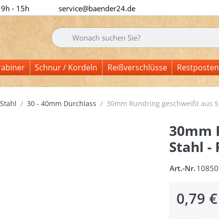
 9h - 15h
service@baender24.de
Geben Sie einen Suchbegriff ein. Während Sie tipp
rabiner
Schnur / Kordeln
Reißverschlüsse
Restposten
Stahl
30 - 40mm Durchlass
30mm Rundring geschweißt aus Sta
30mm R
Stahl -
Art.-Nr.
10850
0,79 €