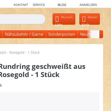
KONTAKT
SERVICE
BLOG
ANMELDEN
en, erscheinen automatisch erste Ergebnisse. Drücken Sie die Ein
Wunsch
Waren
Liste
Korb
Nähzubehör / Garne
Sonderposten
Neuheiten
hl - Rosegold - 1 Stück
undring geschweißt aus
 Rosegold - 1 Stück
6