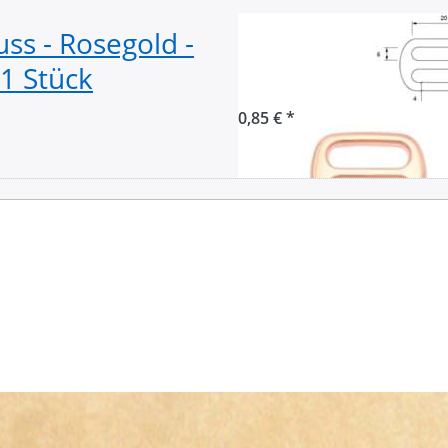
ss - Rosegold -
Regulator aus Z
1 Stück
20mm breiter Du
0,85 € *