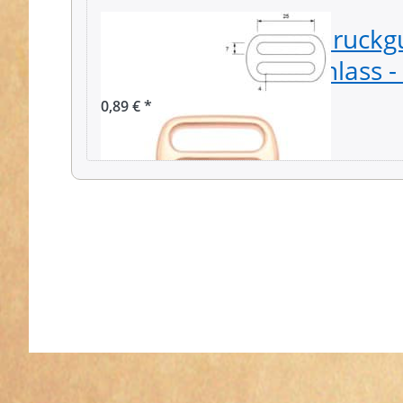
Regulator aus Zinkdruckgu
25mm breiter Durchlass - 
0,89 € *