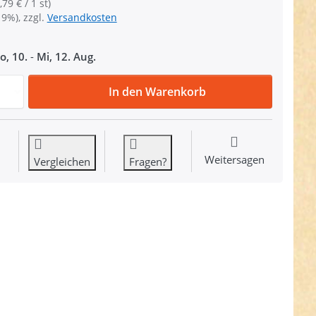
,79 € / 1 st)
19%), zzgl.
Versandkosten
o, 10.
-
Mi, 12. Aug.
30mm Rundring geschweißt aus Stahl - Rosegold - 1 Stück 
In den Warenkorb
Weitersagen
Vergleichen
Fragen?