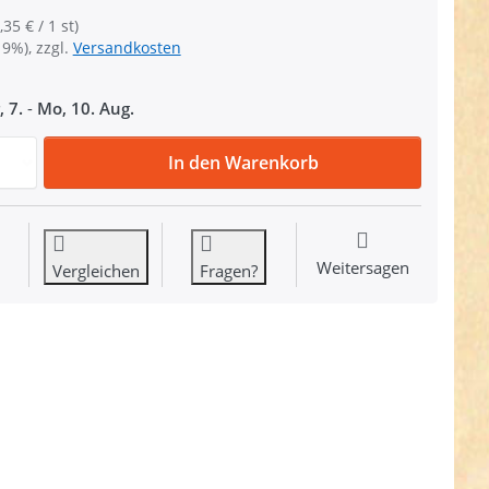
,35 € / 1 st)
19%), zzgl.
Versandkosten
, 7.
-
Mo, 10. Aug.
Zinc Max Steckschließer - 25mm Durchlass - rosegold - 1 S
In den Warenkorb
Weitersagen
Vergleichen
Fragen?