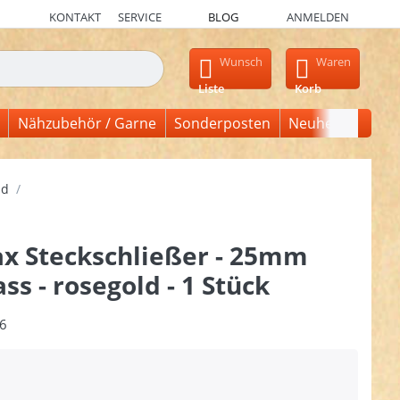
KONTAKT
SERVICE
BLOG
ANMELDEN
en, erscheinen automatisch erste Ergebnisse. Drücken Sie die Ein
Wunsch
Waren
Liste
Korb
Nähzubehör / Garne
Sonderposten
Neuheiten
nd
ax Steckschließer - 25mm
ss - rosegold - 1 Stück
6