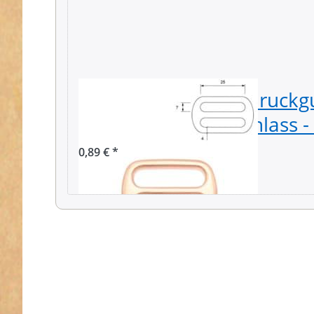
Regulator aus Zinkdruckgu
25mm breiter Durchlass - 
0,89 € *