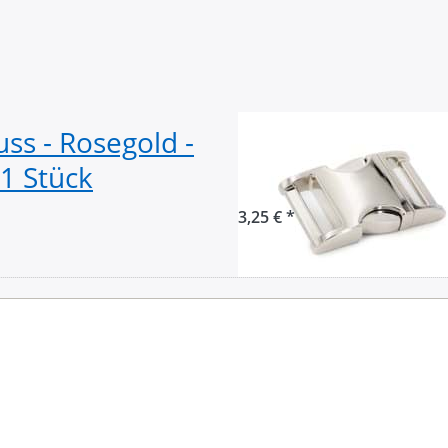
ss - Rosegold -
Zinc Max Stecks
1 Stück
Durchlass - hoch
3,25 € *