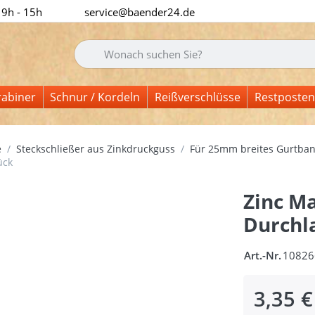
 9h - 15h
service@baender24.de
Geben Sie einen Suchbegriff ein. Während Sie tipp
rabiner
Schnur / Kordeln
Reißverschlüsse
Restposten
e
Steckschließer aus Zinkdruckguss
Für 25mm breites Gurtba
ück
Zinc M
Durchla
Art.-Nr.
10826
3,35 €