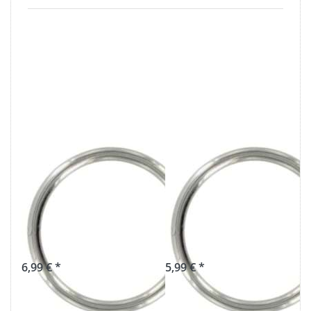
30mm Rundring
25mm Rundring
(Innenmaß) aus
(Innenmaß) aus
V4A Edelstahl,
V4A Edelstahl,
geschweisst - 10
geschweisst - 10
Stück
Stück
6,99 € *
5,99 € *