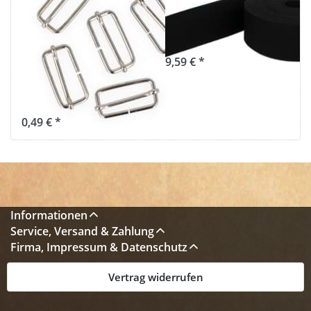
Stahl -
40mm breit -
41x17x3,5mm -
Farbe: schwarz
für 40mm
9,59 € *
Gurtband - 1
Stück
0,49 € *
Informationen
Service, Versand & Zahlung
Firma, Impressum & Datenschutz
Vertrag widerrufen