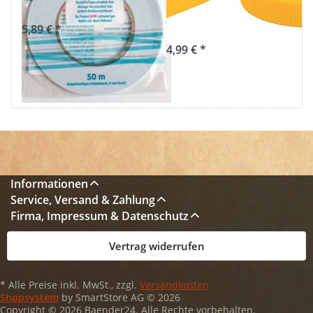
50m Rolle
1,4mm stark -
gelb (UV)
5,89 € *
4,99 € *
Informationen
Service, Versand & Zahlung
Firma, Impressum & Datenschutz
Vertrag widerrufen
* Alle Preise inkl. MwSt., zzgl.
Versandkosten
Shopsystem
by SmartStore AG © 2026
Copyright © 2026 Baender24. Alle Rechte vorbehalten.