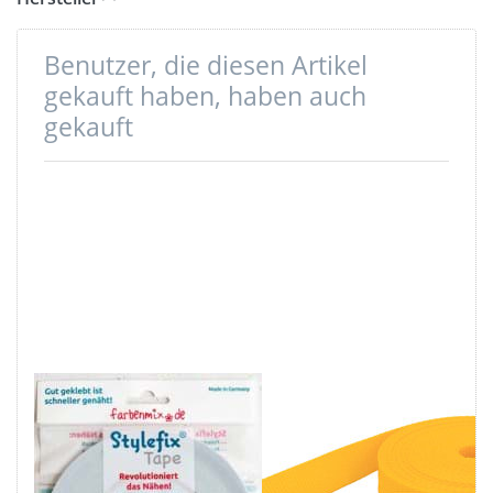
Benutzer, die diesen Artikel
gekauft haben, haben auch
gekauft
Stylefix zum
10m PP
Fixieren von
Gurtband -
Bändern usw. -
15mm breit -