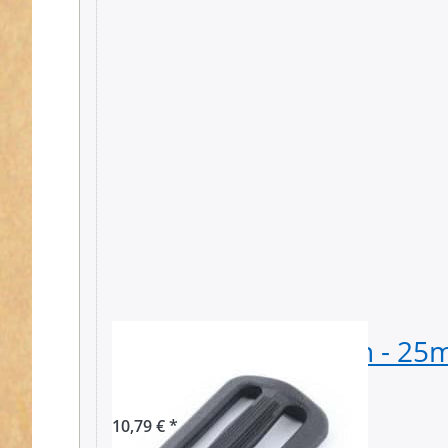
Regulator aus Nylon - 25
50 Stück
10,79 € *