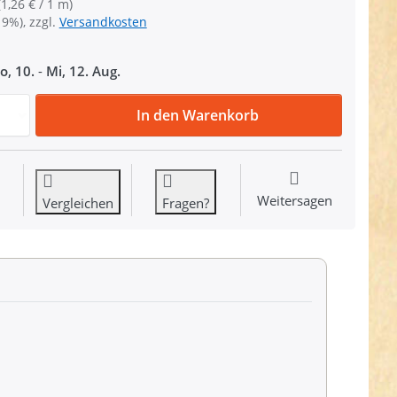
(1,26 € / 1 m)
19%), zzgl.
Versandkosten
o, 10.
-
Mi, 12. Aug.
50m Schlauchgurt /Schlauchband aus Polyamid, 25mm breit
In den Warenkorb
Weitersagen
Vergleichen
Fragen?