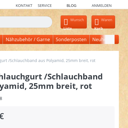
KONTAKT
SERVICE
BLOG
ANMELDEN
en, erscheinen automatisch erste Ergebnisse. Drücken Sie die Ein
Wunsch
Waren
Liste
Korb
Nähzubehör / Garne
Sonderposten
Neuheiten
urt /Schlauchband aus Polyamid, 25mm breit, rot
hlauchgurt /Schlauchband
lyamid, 25mm breit, rot
8
€