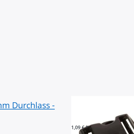
mm Durchlass -
Steckschließer 
Durchlass - beids
1,09 € *