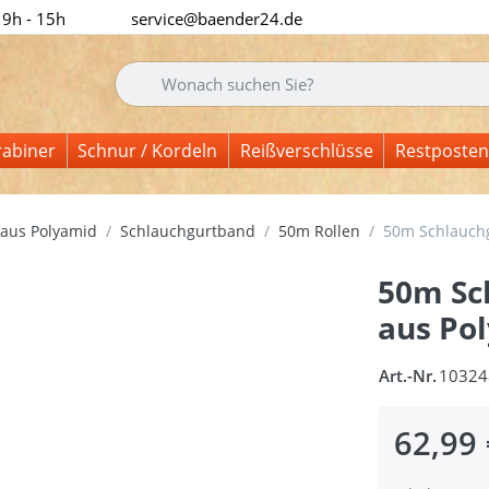
 9h - 15h
service@baender24.de
Geben Sie einen Suchbegriff ein. Während Sie tipp
rabiner
Schnur / Kordeln
Reißverschlüsse
Restposten
aus Polyamid
Schlauchgurtband
50m Rollen
50m Schlauchg
50m Sc
aus Po
Art.-Nr.
10324
62,99 