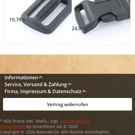
Stück
Durchlass - 50
Stück
10,79 € *
24,99 € *
Informationen
Service, Versand & Zahlung
Firma, Impressum & Datenschutz
Vertrag widerrufen
* Alle Preise inkl. MwSt., zzgl.
Versandkosten
Shopsystem
by SmartStore AG © 2026
Copyright © 2026 Baender24. Alle Rechte vorbehalten.