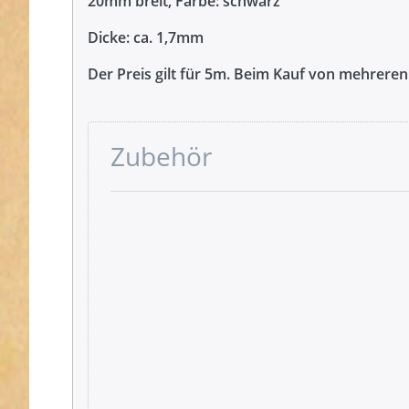
20mm breit, Farbe: schwarz
Dicke: ca. 1,7mm
Der Preis gilt für 5m. Beim Kauf von mehrere
Zubehör
Drücken
Sie ENTER
für mehr
Optionen
zu
Gütermann
Garne -
Allesnäher
200m Spule
- Schwarz
000