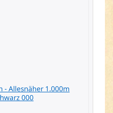
 - Allesnäher 1.000m
Güter
schwarz 000
Spule 
5,39 € *