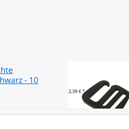
chte
G-Haken - Gurt
chwarz - 10
schwarz - 20m
2,39 € *