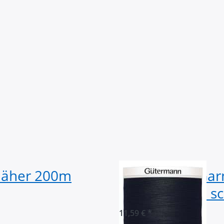
näher 200m
Gütermann Garn
Spule - Farbe: 
11,59 € *