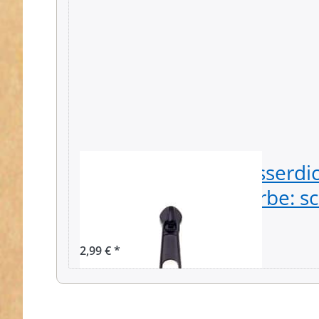
Zipper für 5mm wasserdi
Reißverschlüsse, Farbe: s
Stück
2,99 € *