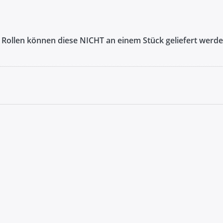
n Rollen können diese NICHT an einem Stück geliefert werde
Drücken
Sie ENTER
für mehr
Optionen
zu
Gütermann
Garn -
Allesnäher
1.000m
Spule -
Farbe:
schwarz
000