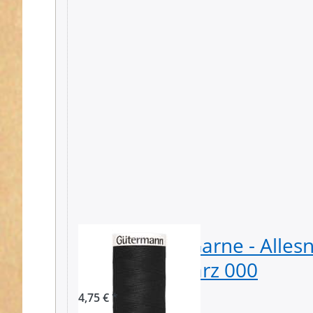
Gütermann Garne - Alles
Spule - Schwarz 000
4,75 € *