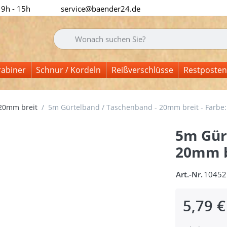
 9h - 15h
service@baender24.de
Geben Sie einen Suchbegriff ein. Während Sie tipp
rabiner
Schnur / Kordeln
Reißverschlüsse
Restposten
20mm breit
5m Gürtelband / Taschenband - 20mm breit - Farbe:
5m Gür
20mm b
Art.-Nr.
10452
5,79 €