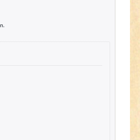
n.
Drücken
Sie ENTER
für mehr
Optionen
zu
Gütermann
Garn -
Extra Stark
100m Spule
- Farbe:
schwarz
000