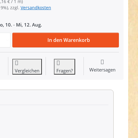
,16 € / 1 m)
19%), zzgl.
Versandkosten
o, 10.
-
Mi, 12. Aug.
5m Gürtelband / Taschenband - 20mm breit - Farbe: schwar
In den Warenkorb
Weitersagen
Vergleichen
Fragen?