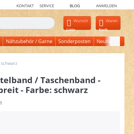
KONTAKT
SERVICE
BLOG
ANMELDEN
en, erscheinen automatisch erste Ergebnisse. Drücken Sie die Ein
Wunsch
Waren
Liste
Korb
Nähzubehör / Garne
Sonderposten
Neuheiten
 schwarz
telband / Taschenband -
reit - Farbe: schwarz
1