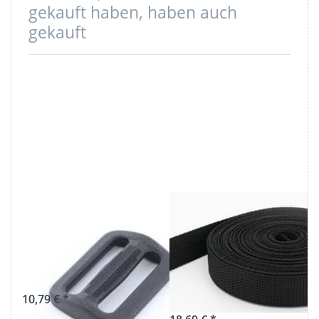
gekauft haben, haben auch
gekauft
Regulator aus
50m PP
Nylon - 25mm
Gurtband -
Durchlass - 50
20mm breit -
Stück
1,2mm stark -
schwarz (UV)
10,79 € *