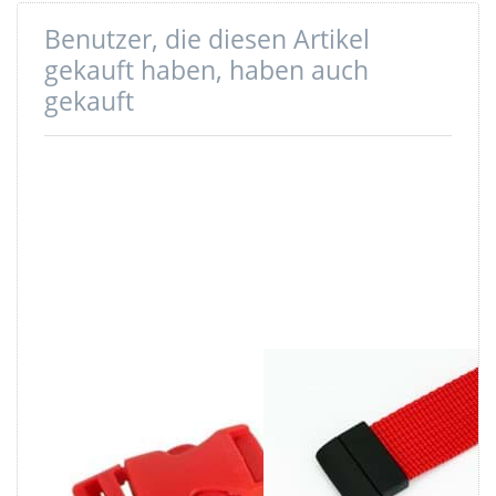
Der Preis gilt für 10 Stück (20 Einzelteile)
Benutzer, die diesen Artikel
gekauft haben, haben auch
gekauft
Steckschließer
Gurtbandende /
aus Kunststoff,
Gurtabschluss -
Farbe: rot, für
für 25mm
20mm
breites