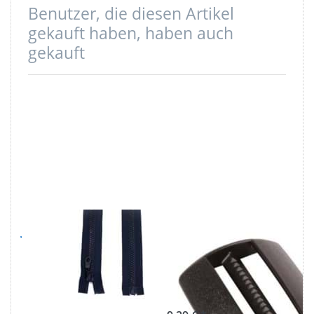
Benutzer, die diesen Artikel
gekauft haben, haben auch
gekauft
Jacken
Schieber für
Reißverschluss
40mm breites
teilbar - 70cm
Gurtband - 25
lang -
Stück
Dunkelblau - 1