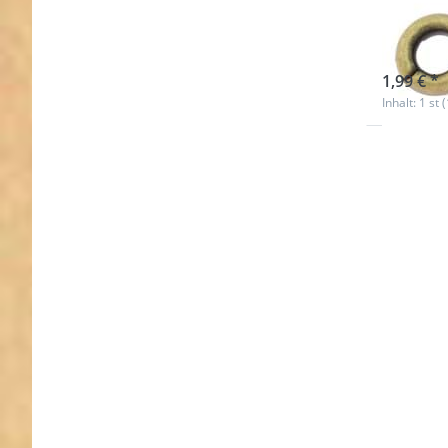
Stüc
sofort l
1,99 € *
Inhalt: 1 st 
Drücke
ENTER f
Option
Scherenk
für 
Gurtband
lang - sc
Stü