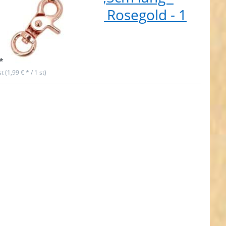
m Rundwirbel - Rosegold - 1
ck
t lieferbar
*
st (1,99 € * / 1 st)
cken Sie
 für mehr
ionen zu
nkarabiner
r 20mm
nd - 5,9cm
schwarz - 1
Stück