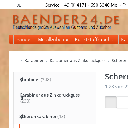
Service: +49 (0) 4171 - 690 5340 Mo. - Fr.
DE
Bänder
Metallzubehör
Kunststoffzubehör
Ka
Startseite
Karabiner
Karabiner aus Zinkdruckguss
Scheren
Scher
Karabiner
Suchergeb
1-23
von
2
Karabiner aus Zinkdruckguss
Scherenkarabiner
Drücke