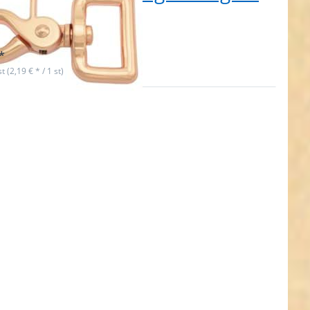
Stück
t lieferbar
*
st (2,19 € * / 1 st)
cken Sie
 für mehr
ionen zu
nkarabiner
t 12mm
wirbel -
m lang -
gold - 1
Stück