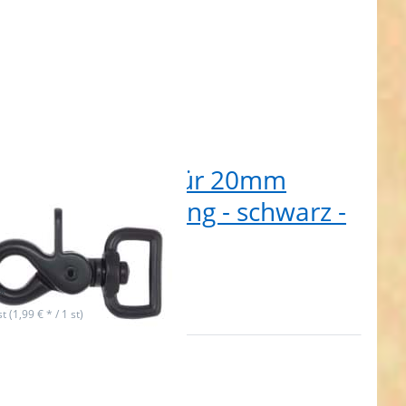
erenkarabiner für 20mm
tband - 5,9cm lang - schwarz -
tück
t lieferbar
*
st (1,99 € * / 1 st)
cken Sie
 für mehr
ionen zu
nkarabiner