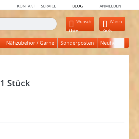
KONTAKT
SERVICE
BLOG
ANMELDEN
en, erscheinen automatisch erste Ergebnisse. Drücken Sie die Ein
Wunsch
Waren
Liste
Korb
Nähzubehör / Garne
Sonderposten
Neuheiten
1 Stück
cken Sie