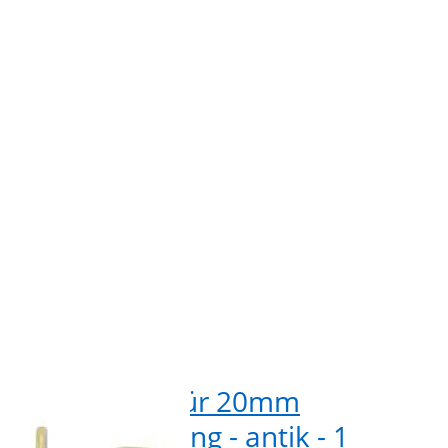
20mm
fü
 - 5,9cm
Gurtba
tik - 1
lang - 
ck
renkarabiner für 20mm
Sch
and - 5,9cm lang - antik - 1
Gur