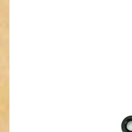
Rundwi
Schwarz -
Sche
12mm
Stüc