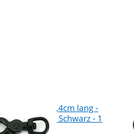
rbel -
Rund
 1 Stück
Schwar
renkarabiner 6,4cm lang -
Sch
 Rundwirbel - Schwarz - 1
14m
k
Stü