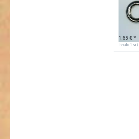
Rund
Durch
sofort l
1,65 € *
Inhalt: 1 st 
Drücke
ENTER f
Option
Scherenk
- 1
Durchl
gerader 
5,7cm l
Stü