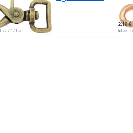
k
- 1 
ieferbar
sofor
2,19 € 
(1,99 € * / 1 st)
Inhalt: 1 
n Sie
Drü
ür mehr
ENTER
en zu
Opt
arabiner
Schere
25mm
mi
 - 6,4cm
Rund
hwarz - 1
6,1c
ck
Rose