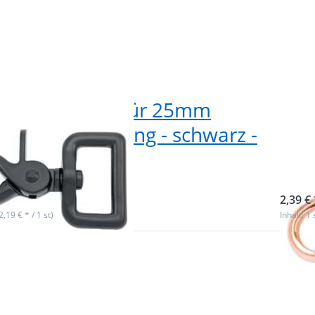
renkarabiner für 25mm
Sch
and - 6,4cm lang - schwarz -
Run
ück
Ros
ieferbar
sofor
2,39 € 
(2,19 € * / 1 st)
Inhalt: 1 
n Sie
Drü
ür mehr
ENTER
en zu
Opt
arabiner
Schere
lang -
6,5c
mm