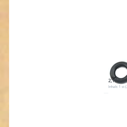
Sche
Gurtb
1 St
sofort l
2,19 € *
Inhalt: 1 st 
Drücke
ENTER f
Option
Scherenk
6,4cm 
12