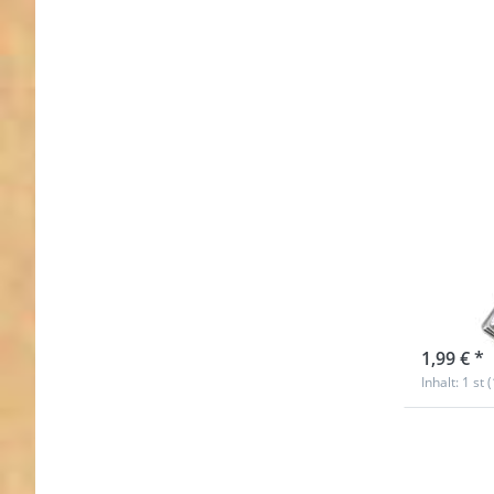
Sche
Durch
5,7cm
sofort l
1,99 € *
Inhalt: 1 st 
Drücke
ENTER f
Option
Scherenk