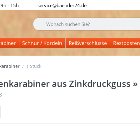
 9h - 15h
service@baender24.de
Geben Sie einen Suchbegriff ein. Während Sie tipp
rabiner
Schnur / Kordeln
Reißverschlüsse
Restposten
karabiner
1 Stück
enkarabiner aus Zinkdruckguss » 
nisse:
3
n Sie
Drü