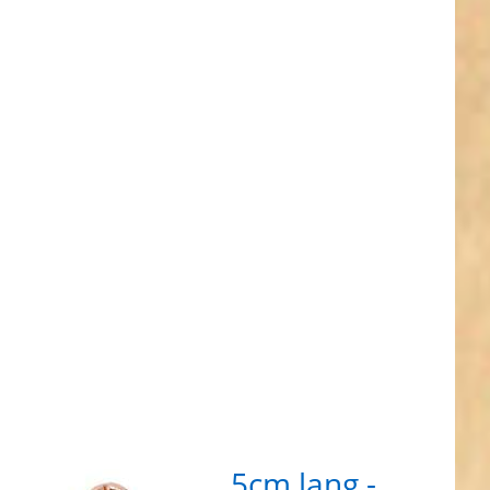
 für mehr
ionen zu
nkarabiner
m lang -
10mm
wirbel -
gold - 1
Stück
erenkarabiner 4,5cm lang -