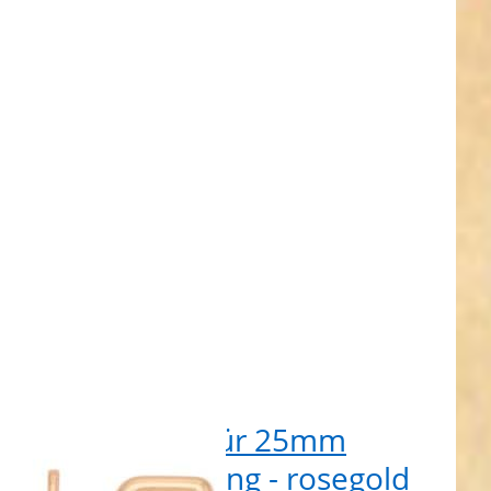
r 25mm
nd - 6,4cm
rosegold - 1
Stück
erenkarabiner für 25mm
tband - 6,4cm lang - rosegold