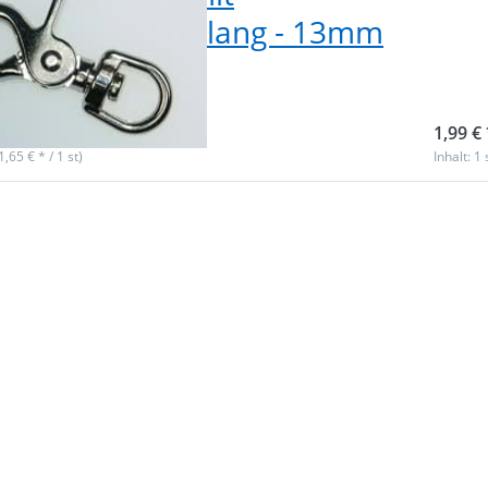
wirbel - 6,3cm lang - 13mm
10m
lass - 1 Stk.
Stü
ieferbar
sofor
1,99 € 
(1,65 € * / 1 st)
Inhalt: 1 
n Sie
Drü
ür mehr
ENTER
en zu
Opt
arabiner
Schere
3mm
fü
ass -
Gurtba
Wirbel -
lang - 
ang - 1
ck