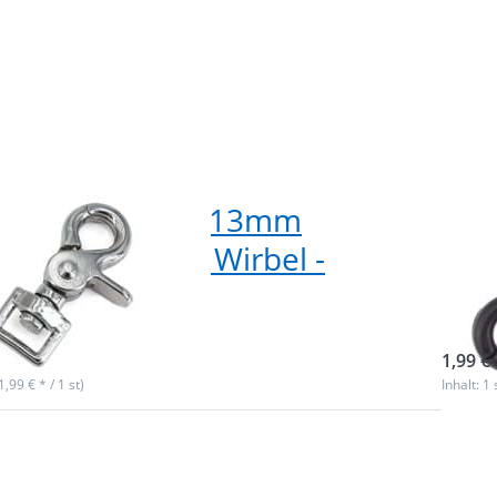
renkarabiner - 13mm
Sch
lass - gerader Wirbel -
Gur
 lang - 1 Stück
1 S
ieferbar
sofor
1,99 € 
(1,99 € * / 1 st)
Inhalt: 1 
n Sie
Drü
ür mehr
ENTER
en zu
Opt
arabiner
Schere