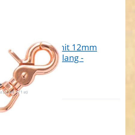
erenkarabiner mit 12mm
dwirbel - 6,1cm lang -
egold - 1 Stück
t lieferbar
*
st (2,39 € * / 1 st)
cken Sie
 für mehr
ionen zu
nkarabiner
m lang -
14mm