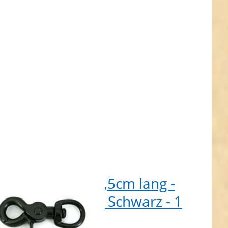
wirbel -
z - 1 Stück
erenkarabiner 6,5cm lang -
m Rundwirbel - Schwarz - 1
ck