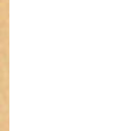
für 
Gurtband
lang - an
Stü
Sche
Gurtb