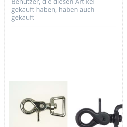
Benutzer, die diesen Artikel
gekauft haben, haben auch
gekauft
Scherenkarabiner
Scherenkarabiner
für 20mm
für 20mm
Gurtband-
Gurtband -
6,1cm lang -
5,9cm lang -
vernickelt - 1
schwarz - 1