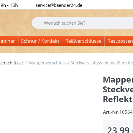
 9h - 15h
service@baender24.de
Geben Sie einen Suchbegriff ein. Während Sie tipp
rabiner
Schnur / Kordeln
Reißverschlüsse
Restposten
erschlüsse
Mappenverschluss / Steckverschluss mit weißem Refl
Mappen
Steckv
Reflekt
Art.-Nr.
10564
23,99 