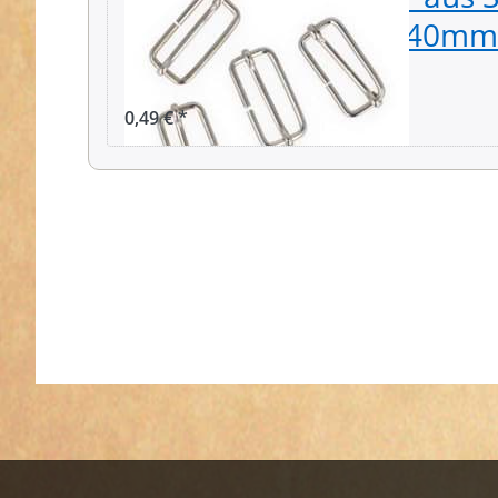
41x17x3,5mm - für 40mm 
Stück
0,49 € *