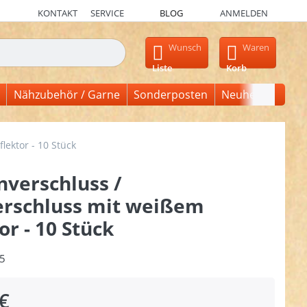
KONTAKT
SERVICE
BLOG
ANMELDEN
en, erscheinen automatisch erste Ergebnisse. Drücken Sie die Ein
Wunsch
Waren
Liste
Korb
Nähzubehör / Garne
Sonderposten
Neuheiten
ektor - 10 Stück
verschluss /
erschluss mit weißem
or - 10 Stück
5
€