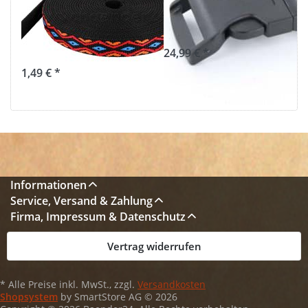
auf schwarzem
Durchlass - 50
Gurtband -
Stück
25mm breit
24,99 € *
1,49 € *
Informationen
Service, Versand & Zahlung
Firma, Impressum & Datenschutz
Vertrag widerrufen
* Alle Preise inkl. MwSt., zzgl.
Versandkosten
Shopsystem
by SmartStore AG © 2026