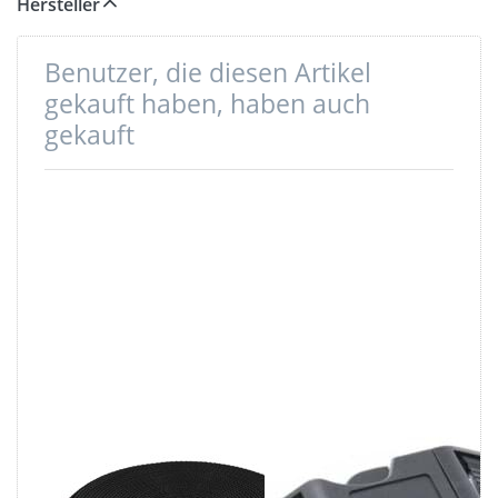
Hersteller
Benutzer, die diesen Artikel
gekauft haben, haben auch
gekauft
1m 4-farbiges
Gebogener
PP Gurtband -
Steckschließer -
orange/rot/blau
25mm