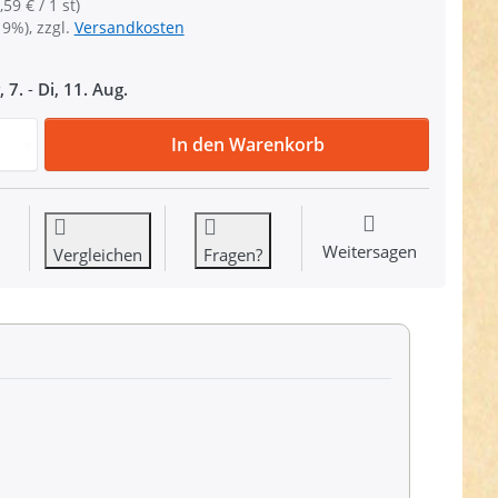
,59 € / 1 st)
19%), zzgl.
Versandkosten
, 7.
-
Di, 11. Aug.
Regulator aus Nylon - 50mm Durchlass - 1 Stück zu 0,59 €,
In den Warenkorb
Weitersagen
Vergleichen
Fragen?