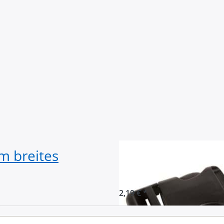
m breites
Steckschließer 
Durchlass - ITW 
2,19 € *