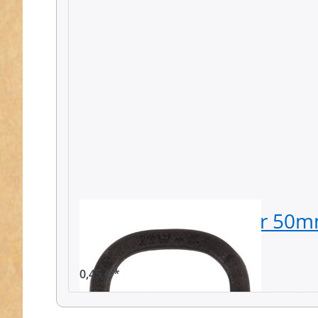
D-Ring aus Nylon für 50m
Gurtband - 1 Stück
0,45 € *