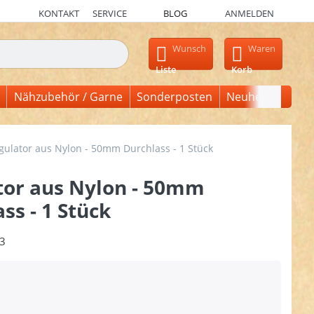
KONTAKT
SERVICE
BLOG
ANMELDEN
en, erscheinen automatisch erste Ergebnisse. Drücken Sie die Ein
Wunsch
Waren
Liste
Korb
Nähzubehör / Garne
Sonderposten
Neuheiten
gulator aus Nylon - 50mm Durchlass - 1 Stück
tor aus Nylon - 50mm
ss - 1 Stück
3