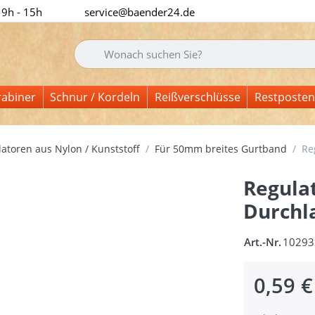
 9h - 15h
service@baender24.de
Geben Sie einen Suchbegriff ein. Während Sie tipp
rabiner
Schnur / Kordeln
Reißverschlüsse
Restposten
atoren aus Nylon / Kunststoff
Für 50mm breites Gurtband
Re
Regula
Durchla
Art.-Nr.
10293
0,59 €