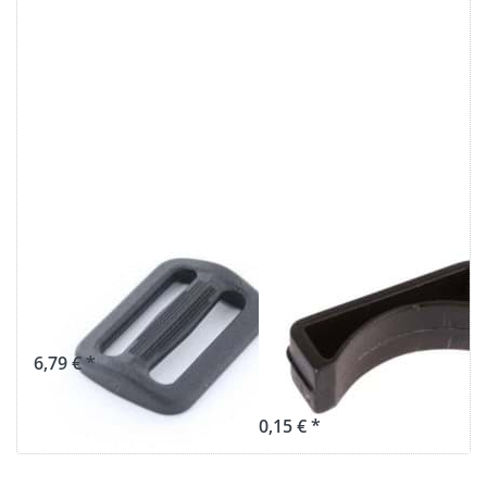
Regulator aus
Schlaufe /
Nylon - 15mm
Gurtbandschlaufe
Durchlass- 50
aus Kunststoff,
Stück
für 15mm
Gurtband - 1
6,79 € *
Stück
0,15 € *