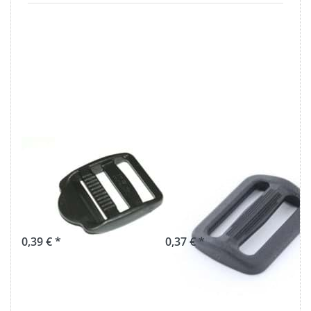
Spannschnalle -
Regulator aus
25mm
Nylon - 25mm
Durchlass - 1
Durchlass - 1
Stück
Stück
0,39 € *
0,37 € *