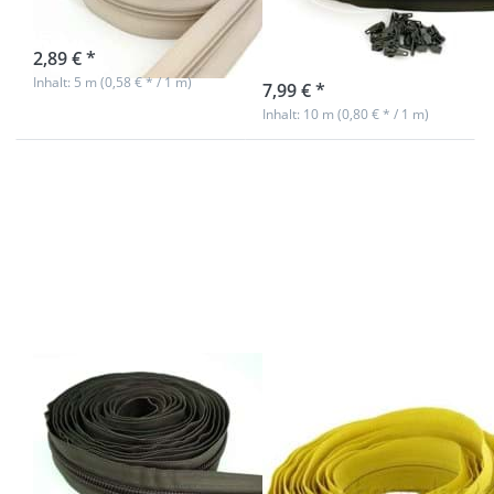
Zippern
sofort lieferbar
2,89 € *
sofort lieferbar
Inhalt: 5 m (0,58 € * / 1 m)
7,99 € *
Inhalt: 10 m (0,80 € * / 1 m)
Drücken Sie
Drücken Sie
ENTER für
ENTER für
mehr
mehr
Optionen zu
Optionen zu
5m
5m
Reißverschluss,
Reißverschluss,
10mm Schiene,
3mm Schiene,
Farbe: khaki
Farbe: gelb
dunkel
5m
5m
Reißverschluss,
Reißverschluss,
10mm Schiene,
3mm Schiene,
Farbe: khaki
Farbe: gelb