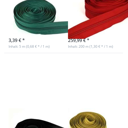
5mm Schiene,
von YKK - Farbe:
Farbe:
rot 519 - 200m
Dunkelgrün
Spule
sofort lieferbar
sofort lieferbar
3,39 € *
259,99 € *
Inhalt: 5 m (0,68 € * / 1 m)
Inhalt: 200 m (1,30 € * / 1 m)
Drücken Sie
Drücken Sie
ENTER für
ENTER für
mehr
mehr
Optionen zu
Optionen zu
5m
5m
Reißverschluss
Reißverschluss,
wasserdicht,
5mm Schiene,
5mm Schiene,
Farbe: Gold
Farbe: schwarz
5m
5m
Reißverschluss
Reißverschluss,