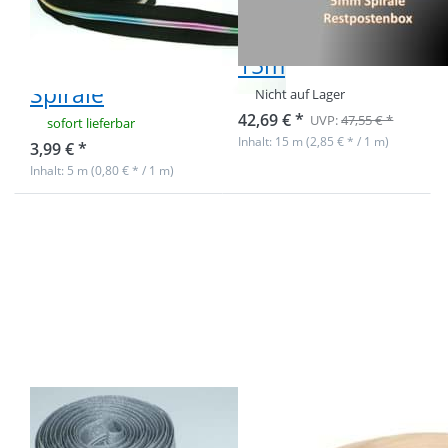
5mm Schiene,
Endlosreißverschlu
Farbe: Schwarz
- nur schwarz -
mit bunter
15m
Spirale
Nicht auf Lager
42,69 € *
UVP:
47,55 € *
sofort lieferbar
Inhalt: 15 m (2,85 € * / 1 m)
3,99 € *
Inhalt: 5 m (0,80 € * / 1 m)
Drücken Sie
Drücken Sie
ENTER für
ENTER für
mehr
mehr
Optionen zu
Optionen zu
5m
5m
Reißverschluss,
Reißverschluss,
5mm Schiene,
3mm Schiene,
Farbe: Silber
Farbe: creme
5m
5m
Reißverschluss,
Reißverschluss,