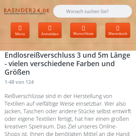
Geben Sie einen Suchbegriff ein. Währen
Wunschliste
Warenkorb
Menü
Anmelden
Endlosreißverschluss 3 und 5m Länge
- vielen verschiedene Farben und
Größen
Suchergebnisse:
1-48
von
124
Reißverschlüsse sind in der Herstellung von
Textilien auf vielfältige Weise einsetzbar. Wer also
Jacken, Taschen oder andere Stücke selbst entwirft
oder eigene Textilien fertigt, hat hier einen großen
kreativen Spielraum. Das Ziel unseres Online-
Shops ist, Ihnen die benötigten Mittel an die Hand