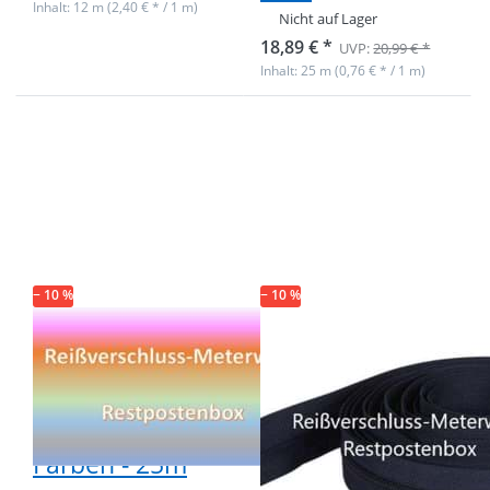
Inhalt: 12 m (2,40 € * / 1 m)
Nicht auf Lager
18,89 € *
UVP:
20,99 € *
Inhalt: 25 m (0,76 € * / 1 m)
Drücken Sie ENTER
Drücken Sie ENTER
für mehr Optionen
für mehr Optionen
zu Restpostenbox
zu Restpostenbox
5mm
8mm
Endlosreißverschluss
Endlosreißverschluss
- 8 verschiedene
- nur dunkelblau -
Farben - 25m
Gesamtlänge 25m
− 10 %
− 10 %
Restpostenbox
Restpostenbox
5mm
8mm
Endlosreißverschluss
Endlosreißverschlu
- 8 verschiedene
- nur dunkelblau
Farben - 25m
- Gesamtlänge