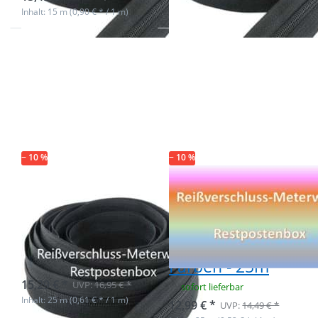
Inhalt: 15 m (0,90 € * / 1 m)
Drücken Sie ENTER
Drücken Sie ENTER
für mehr Optionen
für mehr Optionen
zu Restpostenbox
zu Restpostenbox
5mm
3mm
Endlosreißverschluss
Endlosreißverschluss
- schwarz - 25m
- 7 verschiedene
Farben - 25m
− 10 %
− 10 %
Restpostenbox
Restpostenbox
5mm
3mm
Endlosreißverschluss
Endlosreißverschlu
- schwarz - 25m
- 7 verschiedene
Farben - 25m
Nicht auf Lager
15,29 € *
UVP:
16,95 € *
sofort lieferbar
Inhalt: 25 m (0,61 € * / 1 m)
12,99 € *
UVP:
14,49 € *