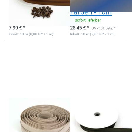
braun - mit 20
- 4 versch.
Zippern
Farben - 10m
sofort lieferbar
sofort lieferbar
7,99 € *
28,45 € *
UVP:
31,59 € *
Inhalt: 10 m (0,80 € * / 1 m)
Inhalt: 10 m (2,85 € * / 1 m)
Drücken Sie
Drücken Sie ENTER
ENTER für
für mehr Optionen zu
mehr
10m
Optionen zu
Endlossreißverschluss
5m
- 4mm Spirale - khaki -
Reißverschluss,
mit 20 Zippern
3mm Schiene,
Farbe: Natur
5m
10m
Reißverschluss,
Endlossreißverschl
3mm Schiene,
- 4mm Spirale -
Farbe: Natur
khaki - mit 20