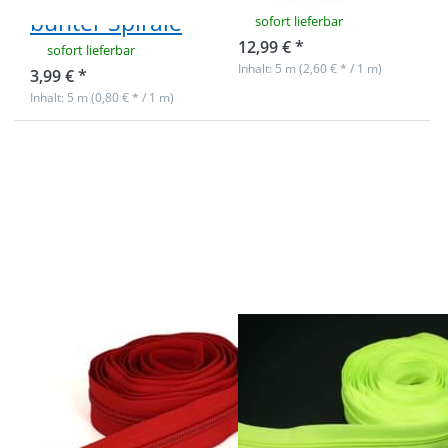
bunter Spirale
sofort lieferbar
12,99 € *
sofort lieferbar
Inhalt: 5 m (2,60 € * / 1 m)
3,99 € *
Inhalt: 5 m (0,80 € * / 1 m)
Drücken Sie ENTER
Drücken Sie
für mehr Optionen
ENTER für
zu 5mm
mehr
Endlosreißverschluss
Optionen zu
von YKK - Farbe: rot
5m
519 - 3m Länge
Reißverschluss,
5mm Schiene,
Farbe:
neongelb
5mm
5m
Endlosreißverschluss
Reißverschluss,
von YKK - Farbe:
5mm Schiene,
rot 519 - 3m
Farbe: neongelb