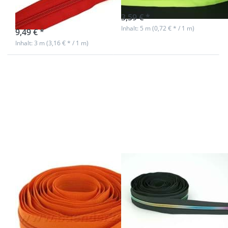
Länge
sofort lieferbar
3,59 € *
sofort lieferbar
Inhalt: 5 m (0,72 € * / 1 m)
9,49 € *
Inhalt: 3 m (3,16 € * / 1 m)
Drücken Sie
Drücken Sie
ENTER für
ENTER für
mehr
mehr
Optionen zu
Optionen zu
5m
5m
Reißverschluss,
Reißverschluss,
3mm Schiene,
5mm Schiene,
Farbe: orange
Farbe:
Dunkelgrau
mit bunter
Spirale
5m
5m
Reißverschluss,
Reißverschluss,
3mm Schiene,
5mm Schiene,
Farbe: orange
Farbe:
Dunkelgrau mit
sofort lieferbar