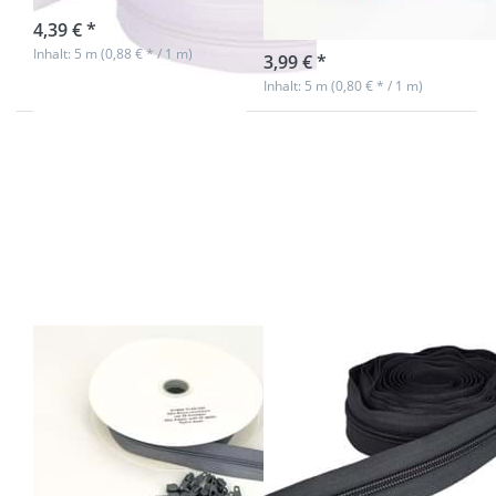
bunter Spirale
sofort lieferbar
4,39 € *
sofort lieferbar
Inhalt: 5 m (0,88 € * / 1 m)
3,99 € *
Inhalt: 5 m (0,80 € * / 1 m)
Drücken Sie ENTER
Drücken Sie ENTER
für mehr Optionen zu
für mehr Optionen
10m
zu 5mm
Endlossreißverschluss
Endlosreißverschluss
- 4mm Spirale - grau -
von YKK - Farbe:
mit 20 Zippern
dunkelgrau 182 - 3m
Länge
10m
5mm
Endlossreißverschluss
Endlosreißverschlu
- 4mm Spirale -
von YKK - Farbe:
grau - mit 20
dunkelgrau 182
Zippern
- 3m Länge