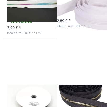
5mm Schiene,
3mm Schiene,
Farbe: Weiß mit
Farbe: Weiß
bunter Spirale
sofort lieferbar
2,89 € *
sofort lieferbar
Inhalt: 5 m (0,58 € * / 1 m)
3,99 € *
Inhalt: 5 m (0,80 € * / 1 m)
Drücken Sie ENTER
Drücken Sie ENTER
für mehr Optionen zu
für mehr Optionen
10m
zu 5m Metall-
Endlossreißverschluss
Endlosreißverschluss
- 4mm Spirale -
- 6mm - dunkelgrau
dunkelgrau - mit 20
mit goldener Schiene
Zippern
10m
5m Metall-
Endlossreißverschluss
Endlosreißverschlu
- 4mm Spirale -
- 6mm -