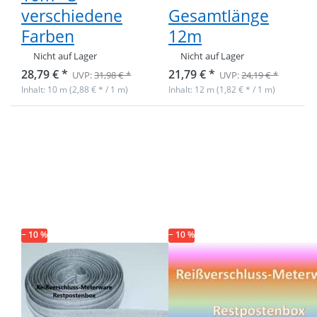
verschiedene
Gesamtlänge
Farben
12m
Nicht auf Lager
Nicht auf Lager
28,79 € *
21,79 € *
UVP:
31,98 € *
UVP:
24,19 € *
Inhalt: 10 m (2,88 € * / 1 m)
Inhalt: 12 m (1,82 € * / 1 m)
Drücken Sie ENTER
Drücken Sie ENTER
für mehr Optionen
für mehr Optionen
zu Restpostenbox
zu Restpostenbox
5mm
3mm
Endlosreißverschluss
Endlosreißverschluss
- nur silber - 25m
- 9 verschiedene
Farben - 25m
− 10 %
− 10 %
Restpostenbox
Restpostenbox
5mm
3mm
Endlosreißverschluss
Endlosreißverschlu