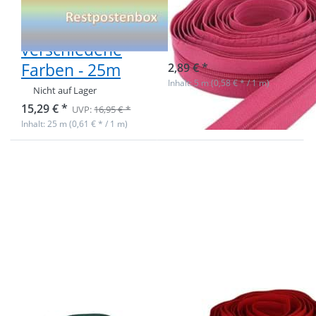
Endlosreißverschluss
3mm Schiene,
- 10
Farbe: Pink
verschiedene
sofort lieferbar
Farben - 25m
2,89 € *
Inhalt: 5 m (0,58 € * / 1 m)
Nicht auf Lager
15,29 € *
UVP:
16,95 € *
Inhalt: 25 m (0,61 € * / 1 m)
Drücken Sie
Drücken Sie ENTER
ENTER für
für mehr Optionen
mehr
zu 3mm
Optionen zu
Endlosreißverschluss
5m
von YKK - Farbe: rot
Reißverschluss,
519 - 200m Spule
5mm Schiene,
Farbe:
Dunkelgrün
5m
3mm
Reißverschluss,
Endlosreißverschlu