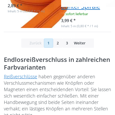
bunter Spirale
2,89 € *
Inhalt: 5 m (0,58 € * / 1 m)
sofort lieferbar
3,99 € *
Inhalt: 5 m (0,80 € * / 1 m)
Zurück
1
2
3
Weiter
Endlosreißverschluss in zahlreichen
Farbvarianten
Reißverschlüsse
haben gegenüber anderen
Verschlussmechanismen wie Knöpfen oder
Magneten einen entscheidenden Vorteil: Sie lassen
sich wesentlich einfacher schließen. Mit einer
Handbewegung sind beide Seiten ineinander
verhakt; ein lästiges Knöpfen an mehreren Stellen
ist nicht nötig.