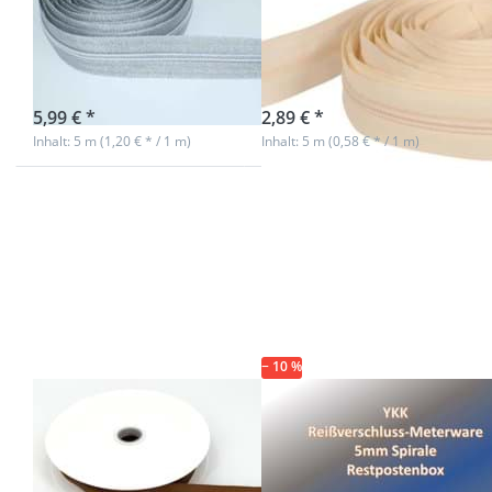
5mm Schiene,
3mm Schiene,
Farbe: Silber
Farbe: creme
sofort lieferbar
sofort lieferbar
5,99 € *
2,89 € *
Inhalt: 5 m (1,20 € * / 1 m)
Inhalt: 5 m (0,58 € * / 1 m)
Drücken Sie ENTER
Drücken Sie ENTER
für mehr Optionen zu
für mehr Optionen
10m
zu Restpostenbox
Endlossreißverschluss
YKK
- 4mm Spirale - braun
Endlosreißverschluss
- mit 20 Zippern
- 4 versch. Farben -
10m
− 10 %
10m
Restpostenbox
Endlossreißverschluss
YKK
- 4mm Spirale -
Endlosreißverschlu