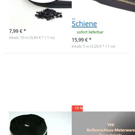
dunkelgrau - mit
dunkelgrau mit
20 Zippern
goldener
Schiene
sofort lieferbar
7,99 € *
sofort lieferbar
Inhalt: 10 m (0,80 € * / 1 m)
15,99 € *
Inhalt: 5 m (3,20 € * / 1 m)
Drücken Sie
Drücken Sie ENTER
ENTER für
für mehr Optionen
mehr
zu Restpostenbox
Optionen zu
YKK
5m
Endlosreißverschluss
Reißverschluss,
- nur schwarz - 15m
5mm Schiene,
Farbe: Schwarz
mit bunter
Spirale
− 10 %
5m
Restpostenbox
Reißverschluss,
YKK