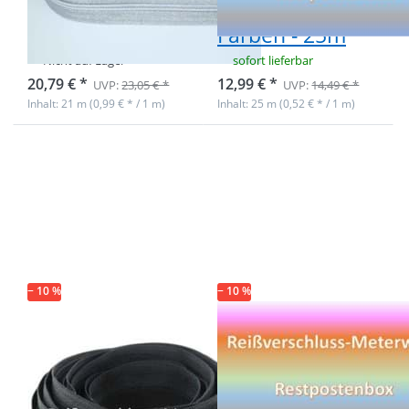
- nur silber -
- 9 verschiedene
25m
Farben - 25m
Nicht auf Lager
sofort lieferbar
20,79 € *
12,99 € *
UVP:
23,05 € *
UVP:
14,49 € *
Inhalt: 21 m (0,99 € * / 1 m)
Inhalt: 25 m (0,52 € * / 1 m)
Drücken Sie ENTER
Drücken Sie ENTER
für mehr Optionen
für mehr Optionen
zu Restpostenbox
zu Restpostenbox
8mm
5mm
Endlosreißverschluss
Endlosreißverschluss
- nur schwarz -
- 7 verschiedene
Gesamtlänge 25m
Farben mit bunter
Spirale - 25m
− 10 %
− 10 %
Restpostenbox
Restpostenbox
8mm
5mm
Endlosreißverschluss
Endlosreißverschlu
- nur schwarz -
- 7 verschiedene