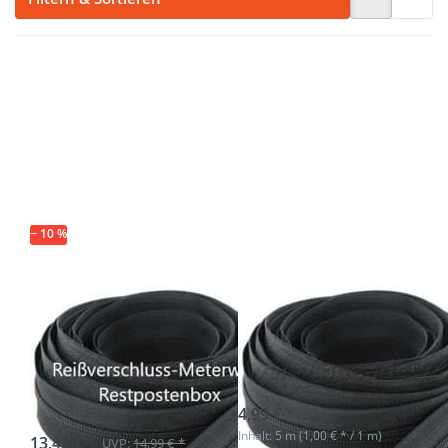
Drücken Sie ENTER
Drücken Sie
für mehr Optionen
ENTER für
zu Restpostenbox
mehr
10mm
Optionen zu
Endlosreißverschluss
5m
- nur schwarz - 15m
Reißverschluss,
10mm Schiene,
Farbe: schwarz
− 10 %
Restpostenbox
5m
10mm
Reißverschluss,
Endlosreißverschluss
10mm Schiene,
- nur schwarz -
Farbe: schwarz
15m
sofort lieferbar
4,99 € *
sofort lieferbar
Inhalt: 5 m (1,00 € * / 1 m)
13,49 € *
UVP:
14,99 € *