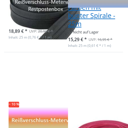
Gesamtlänge
Farben mit
25m
bunter Spirale -
25m
Nicht auf Lager
18,89 € *
UVP:
20,99 € *
Nicht auf Lager
Inhalt: 25 m (0,76 € * / 1 m)
15,29 € *
UVP:
16,95 € *
Inhalt: 25 m (0,61 € * / 1 m)
Drücken Sie ENTER
Drücken Sie
für mehr Optionen
ENTER für
zu Restpostenbox
mehr
5mm
Optionen zu
Endlosreißverschluss
5m
- 10 verschiedene
Reißverschluss,
Farben - 25m
3mm Schiene,
Farbe: Pink
− 10 %
Restpostenbox
5m
5mm
Reißverschluss,