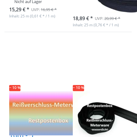
25m
Nicht auf Lager
15,29 € *
UVP:
16,95 € *
Nicht auf Lager
Inhalt: 25 m (0,61 € * / 1 m)
18,89 € *
UVP:
20,99 € *
Inhalt: 25 m (0,76 € * / 1 m)
Drücken Sie ENTER
Drücken Sie ENTER
für mehr Optionen
für mehr Optionen
zu Restpostenbox
zu Restpostenbox
6mm Metall-
5mm wasserdichter
Endlosreißverschluss
Endlosreißverschluss,
- Gesamtlänge 10m -
schwarz -
3 verschiedene
Gesamtlänge 12m
Farben
− 10 %
− 10 %
Restpostenbox
Restpostenbox
6mm Metall-
5mm
Endlosreißverschluss
wasserdichter
- Gesamtlänge
Endlosreißverschlus
10m - 3
schwarz -