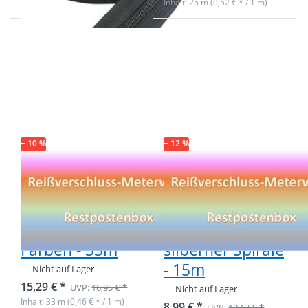
Inhalt: 25 m (0,52 € * / 1 m)
Drücken Sie ENTER
Drücken Sie ENTER
für mehr Optionen
für mehr Optionen
zu Restpostenbox
zu Restpostenbox
5mm
5mm
Endlosreißverschluss
Endlosreißverschluss
- 9 verschiedene
- schwarz mit
Farben - 33m
silberner Spirale -
15m
− 10 %
− 12 %
Restpostenbox
Restpostenbox
5mm
5mm
Endlosreißverschluss
Endlosreißverschlu
- 9 verschiedene
- schwarz mit
Farben - 33m
silberner Spirale
- 15m
Nicht auf Lager
15,29 € *
UVP:
16,95 € *
Nicht auf Lager
Inhalt: 33 m (0,46 € * / 1 m)
8,99 € *
UVP:
10,17 € *