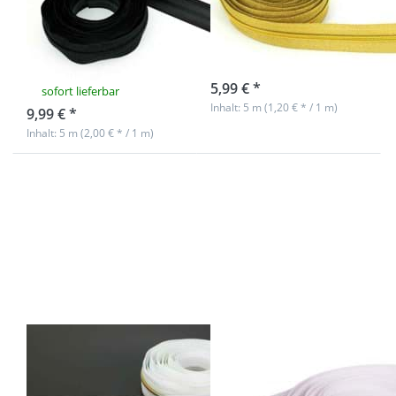
wasserdicht,
5mm Schiene,
5mm Schiene,
Farbe: Gold
Farbe: schwarz
sofort lieferbar
5,99 € *
sofort lieferbar
Inhalt: 5 m (1,20 € * / 1 m)
9,99 € *
Inhalt: 5 m (2,00 € * / 1 m)
Drücken Sie
Drücken Sie
ENTER für
ENTER für
mehr
mehr
Optionen zu
Optionen zu
5m
5m
Reißverschluss,
Reißverschluss,
5mm Schiene,
3mm Schiene,
Farbe: Weiß
Farbe: Weiß
mit bunter
Spirale
5m
5m
Reißverschluss,
Reißverschluss,