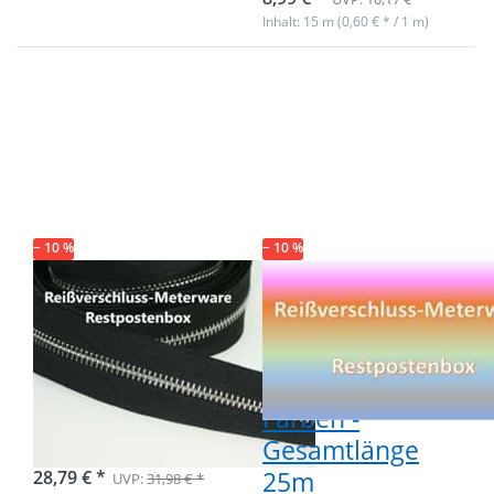
Inhalt: 15 m (0,60 € * / 1 m)
Drücken Sie ENTER
Drücken Sie ENTER
für mehr Optionen
für mehr Optionen
zu Restpostenbox
zu Restpostenbox
6mm Metall-
8mm
Endlosreißverschluss
Endlosreißverschluss
- Gesamtlänge 12m -
- 6 verschiedene
silber
Farben -
Gesamtlänge 25m
− 10 %
− 10 %
Restpostenbox
Restpostenbox
6mm Metall-
8mm
Endlosreißverschluss
Endlosreißverschlu
- Gesamtlänge
- 6 verschiedene
12m - silber
Farben -
Gesamtlänge
sofort lieferbar
25m
28,79 € *
UVP:
31,98 € *