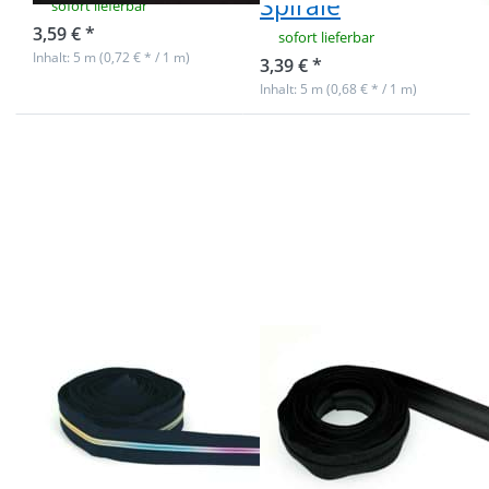
Spirale
sofort lieferbar
3,59 € *
sofort lieferbar
Inhalt: 5 m (0,72 € * / 1 m)
3,39 € *
Inhalt: 5 m (0,68 € * / 1 m)
Drücken Sie
Drücken Sie
ENTER für
ENTER für
mehr
mehr
Optionen zu
Optionen zu
5m
5m
Reißverschluss,
Reißverschluss
5mm Schiene,
- wasserdicht -
Farbe:
8mm Schiene,
Dunkelblau mit
Farbe: schwarz
bunter Spirale
5m
5m
Reißverschluss,
Reißverschluss -
5mm Schiene,
wasserdicht -
Farbe:
8mm Schiene,
Dunkelblau mit
Farbe: schwarz