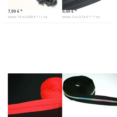
sofort lieferbar
sofort lieferbar
7,99 € *
9,49 € *
Inhalt: 10 m (0,80 € * / 1 m)
Inhalt: 3 m (3,16 € * / 1 m)
Drücken Sie
Drücken Sie
ENTER für
ENTER für
mehr
mehr
Optionen zu
Optionen zu
5m
5m
Reißverschluss,
Reißverschluss,
5mm Schiene,
3mm Schiene,
Farbe:
Farbe: Schwarz
neonorange
mit bunter
Spirale
5m
5m
Reißverschluss,
Reißverschluss,
5mm Schiene,
3mm Schiene,
Farbe:
Farbe: Schwarz
neonorange
mit bunter