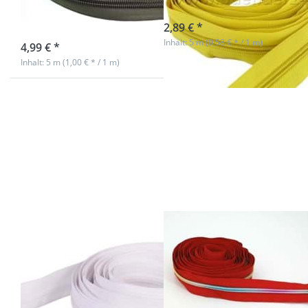
dunkel
sofort lieferbar
2,89 € *
sofort lieferbar
Inhalt: 5 m (0,58 € * / 1 m)
4,99 € *
Inhalt: 5 m (1,00 € * / 1 m)
Drücken Sie
Drücken Sie
ENTER für
ENTER für
mehr
mehr
Optionen zu
Optionen zu
5m
5m
Reißverschluss,
Reißverschluss,
8mm Schiene,
5mm Schiene,
Farbe: weiß
Farbe: Rot mit
bunter Spirale
5m
5m
Reißverschluss,
Reißverschluss,
8mm Schiene,
5mm Schiene,
Farbe: weiß
Farbe: Rot mit