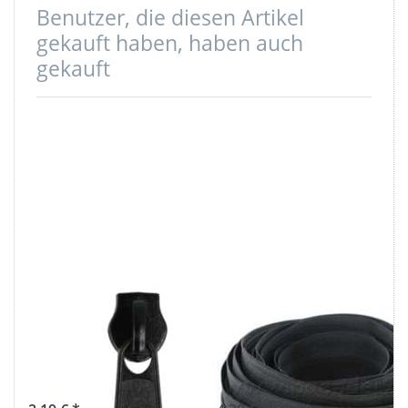
Benutzer, die diesen Artikel
gekauft haben, haben auch
gekauft
Zipper für 8mm
5m
Reißverschlüsse,
Reißverschluss,
Farbe: schwarz,
8mm Schiene,
10 Stück
Farbe: schwarz