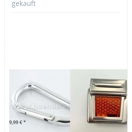
gekauft
10
Mappenverschluss
Schlüsselkarabinerhaken
/
aus Alu - 75mm
Steckverschluss
lang - Farbe:
mit orangem
silber
Reflektor - 1
Stück "Neues
9,99 € *
Modell"