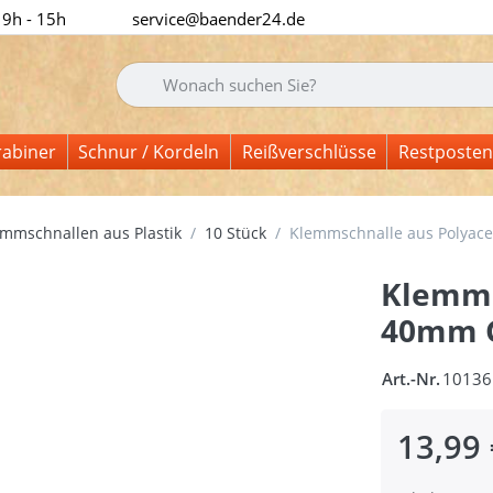
 9h - 15h
service@baender24.de
Geben Sie einen Suchbegriff ein. Während Sie tipp
rabiner
Schnur / Kordeln
Reißverschlüsse
Restposten
mmschnallen aus Plastik
10 Stück
Klemmschnalle aus Polyace
Klemms
40mm G
Art.-Nr.
10136
13,99 