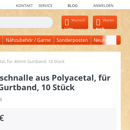
KONTAKT
SERVICE
BLOG
ANMELDEN
en, erscheinen automatisch erste Ergebnisse. Drücken Sie die Ein
Wunsch
Waren
Liste
Korb
Nähzubehör / Garne
Sonderposten
Neuheiten
tal, für 40mm Gurtband, 10 Stück
chnalle aus Polyacetal, für
urtband, 10 Stück
1
€