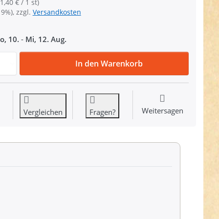
1,40 € / 1 st)
19%), zzgl.
Versandkosten
o, 10.
-
Mi, 12. Aug.
Klemmschnalle aus Polyacetal, für 40mm Gurtband, 10 Stü
In den Warenkorb
Weitersagen
Vergleichen
Fragen?