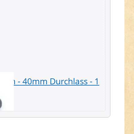
ylon - 40mm Durchlass - 1
Regula
50 Stü
13,89 € *