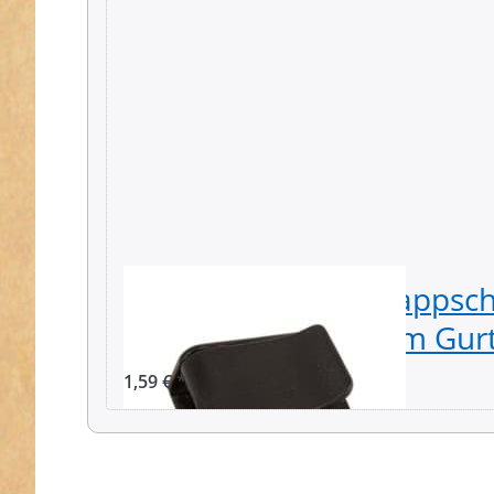
Klemmschnalle / Klappsch
Polyacetal, für 40mm Gurt
1,59 € *