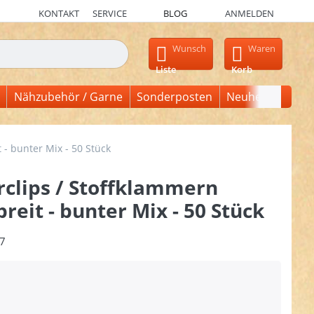
KONTAKT
SERVICE
BLOG
ANMELDEN
en, erscheinen automatisch erste Ergebnisse. Drücken Sie die Ein
Wunsch
Waren
Liste
Korb
Nähzubehör / Garne
Sonderposten
Neuheiten
- bunter Mix - 50 Stück
clips / Stoffklammern
eit - bunter Mix - 50 Stück
7