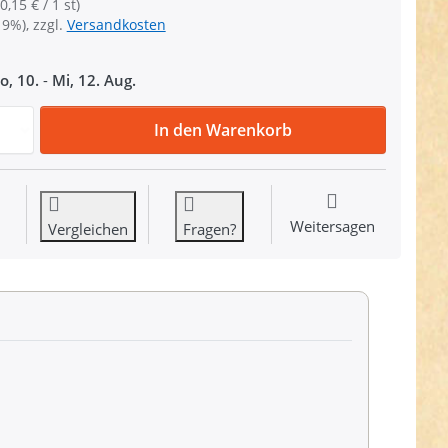
0,15 € / 1 st)
19%), zzgl.
Versandkosten
o, 10.
-
Mi, 12. Aug.
Wonderclips / Stoffklammern 18mm breit - bunter Mix - 50
In den Warenkorb
Weitersagen
Vergleichen
Fragen?