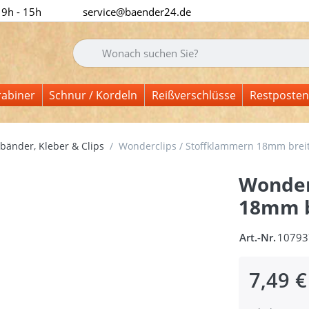
 9h - 15h
service@baender24.de
Geben Sie einen Suchbegriff ein. Während Sie tipp
rabiner
Schnur / Kordeln
Reißverschlüsse
Restposten
änder, Kleber & Clips
Wonderclips / Stoffklammern 18mm breit 
Wonder
18mm br
Art.-Nr.
10793
7,49 €