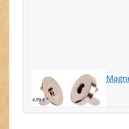
Magnetverschluss / Magne
18mm - 10 Stück
4,99 € *