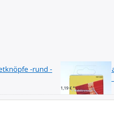
tknöpfe -rund -
Nahttrenner / 
Schutzkappe - 1
1,19 € *